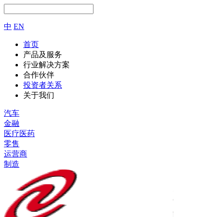
中
EN
首页
产品及服务
行业解决方案
合作伙伴
投资者关系
关于我们
汽车
金融
医疗医药
零售
运营商
制造