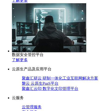
了解更多
数据安全管控平台
了解更多
云原生产品及应用平台
聚鑫汇研云 研制一体化工业互联网解决方案
磐云 云原生PaaS平台
聚鑫汇云印 数字化文印管理平台
云服务
云管理服务