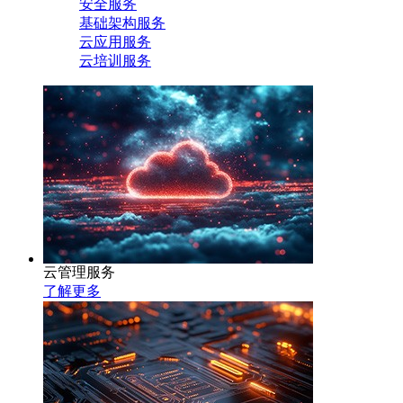
安全服务
基础架构服务
云应用服务
云培训服务
云管理服务
了解更多